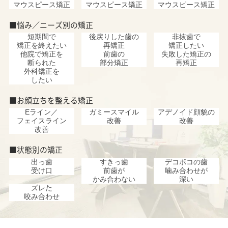
マウスピース矯正
マウスピース矯正
マウスピース矯正
■悩み／ニーズ別の矯正
短期間で
後戻りした歯の
非抜歯で
矯正を終えたい
再矯正
矯正したい
他院で矯正を
前歯の
失敗した矯正の
断られた
部分矯正
再矯正
外科矯正を
したい
■お顔立ちを整える矯正
Eライン／
ガミースマイル
アデノイド顔貌の
フェイスライン
改善
改善
改善
■状態別の矯正
出っ歯
すきっ歯
デコボコの歯
受け口
前歯が
噛み合わせが
かみ合わない
深い
ズレた
咬み合わせ