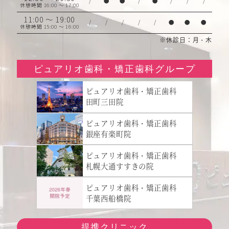
/
●
●
/
●
/
/
/
休憩時間 16:00 ～ 17:00
11:00 ～ 19:00
/
/
/
/
/
●
●
●
休憩時間 15:00 ～ 16:00
※休診日：月・木
ピュアリオ歯科・矯正歯科グループ
ピュアリオ歯科・矯正歯科
田町三田院
ピュアリオ歯科・矯正歯科
銀座有楽町院
ピュアリオ歯科・矯正歯科
札幌大通すすきの院
ピュアリオ歯科・矯正歯科
千葉西船橋院
提携クリニック