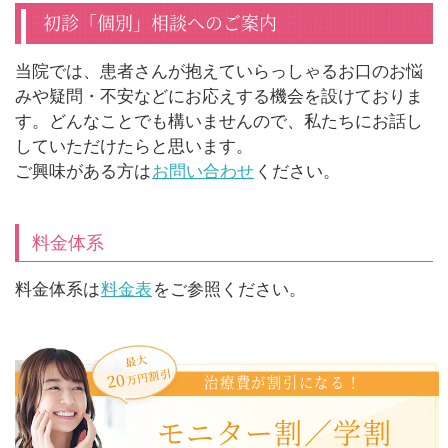
初診「個別」相談へのご案内
当院では、患者さんが抱えていらっしゃるお口のお悩
みや疑問・不安などにお応えする機会を設けておりま
す。どんなことでも構いませんので、私たちにお話し
していただけたらと思います。
ご興味がある方は
お問い合わせ
ください。
料金体系
料金体系は
料金表
をご参照ください。
最大
万円割引
20
治療費が割引になる！
モニター割／学割